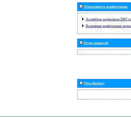
Относящиеся конференции
Ассамблея радиосвязи 2003 го
Всемирная конференция радио
Отдел новостей
[Newsflashes]