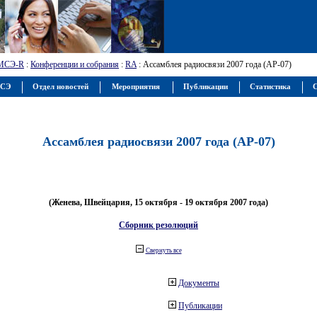
МСЭ-R
:
Конференции и собрания
:
RA
: Ассамблея радиосвязи 2007 года (АР-07)
МСЭ
Отдел новостей
Мероприятия
Публикации
Статистика
С
Ассамблея радиосвязи 2007 года (АР-07)
(Женева, Швейцария, 15 октября - 19 октября 2007 года)
Сборник резолюций
Свернуть все
Документы
Публикации