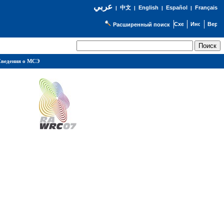
عربي
English
Español
Français
|
中文
|
|
|
Расширенный поиск
ведения о МСЭ