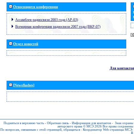
Относящиеся конференции
Ассамблея радиосвязи 2003 года (АР-03)
Всемирная конференция радиосвязи 2007 года (ВКР-07)
Отдел новостей
Для контакто
[Newsflashes]
Подняться в верхнюю часть
-
Обратная связь
-
Информация для контактов
-
Знак охраны
авторского права © МСЭ 2026
Все права сохранены
По вопросам, связанным с этой страницей, обращаться :
Координатор Web-страницы МСЭ-
R