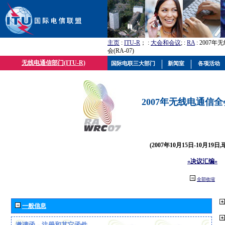
主页
:
ITU-R
； :
大会和会议
; :
RA
: 2007
会(RA-07)
无线电通信部门(ITU-R)
国际电联三大部门
新闻室
各项活动
2007年无线电通信全会(
(2007年10月15日-10月19日
«决议汇编»
全部收缩
一般信息
邀请函、注册和其它函件