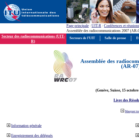
Page principale
:
UIT-R
:
Conférences et réunion
Assemblée des radiocommunications 2007 (AR-
Secteur des radiocommunications (UIT-
Secteurs de l'UIT
Salle de presse
E
R)
Assemblée des radiocom
(AR-07
(Genève, Suisse, 15 octobre
Livre des Résol
Masquer to
Information générale
Enregistrement des délégués