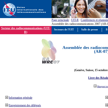
Page principale
:
UIT-R
:
Conférences et réunion
Assemblée des radiocommunications 2007 (AR-
Secteur des radiocommunications (UIT-
Secteurs de l'UIT
Salle de presse
E
R)
Assemblée des radiocom
(AR-07
(Genève, Suisse, 15 octobre
Livre des Résol
Masquer to
Information générale
Enregistrement des délégués