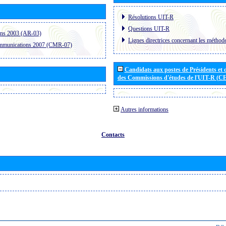
Résolutions UIT-R
Questions UIT-R
ons 2003 (AR-03)
Lignes directrices concernant les méthode
ommunications 2007 (CMR-07)
Candidats aux postes de Présidents et 
des Commissions d'études de l'UIT-R (C
Autres informations
Contacts