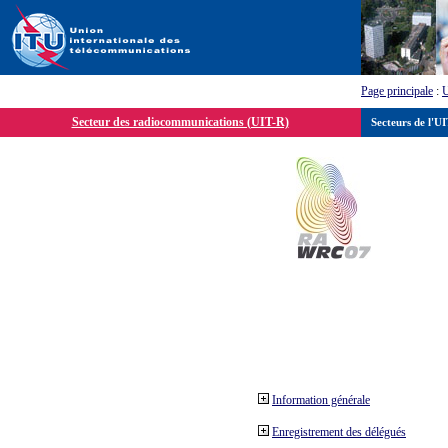
Page principale
:
Secteur des radiocommunications (UIT-R)
Secteurs de l'U
Information générale
Enregistrement des délégués