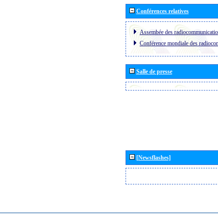
Conférences relatives
Assembée des radiocommunicati
Conférence mondiale des radioc
Salle de presse
[Newsflashes]