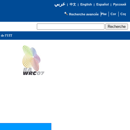
عربي
English
Español
Русский
|
中文
|
|
|
Recherche avancée
 de l'UIT