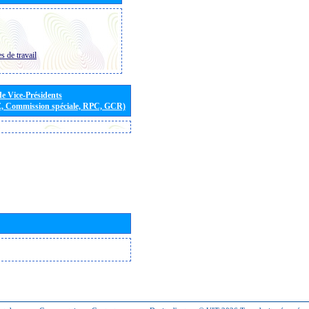
s de travail
de Vice-Présidents
E, Commission spéciale, RPC, GCR)