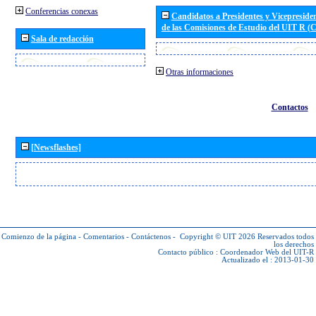
Conferencias conexas
Candidatos a Presidentes y Vicepreside
de las Comisiones de Estudio del UIT R 
Sala de redacción
Otras informaciones
Contactos
[Newsflashes]
Comienzo de la página
-
Comentarios
-
Contáctenos
-
Copyright © UIT 2026
Reservados todos
los derechos
Contacto público :
Coordenador Web del UIT-R
Actualizado el : 2013-01-30