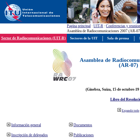
Pagína principal
:
UIT-R
:
Conferencias y reunio
Asamblea de Radiocomunicaciones 2007 (AR-07
Sector de Radiocomunicaciones (UIT-R)
Sectores de la UIT
Sala de prensa
Asamblea de Radiocomun
(AR-07)
(Ginebra, Suiza, 15 de octubre-19
Libro del Resoluci
Expandir todo
Información general
Documentos
Inscripción de delegados
Publicaciones