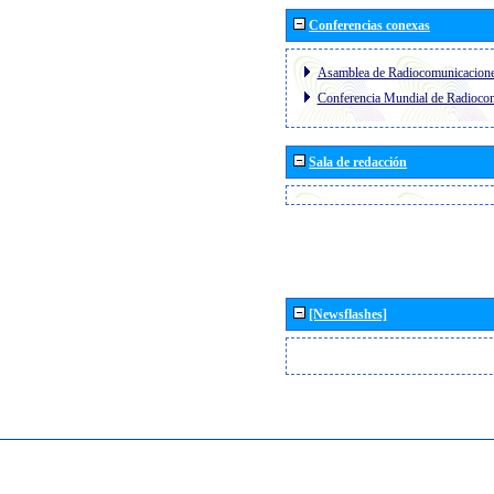
Conferencias conexas
Asamblea de Radiocomunicacion
Conferencia Mundial de Radioc
Sala de redacción
[Newsflashes]