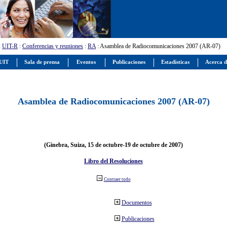
:
UIT-R
:
Conferencias y reuniones
:
RA
: Asamblea de Radiocomunicaciones 2007 (AR-07)
 UIT
Sala de prensa
Eventos
Publicaciones
Estadísticas
Acerca d
Asamblea de Radiocomunicaciones 2007 (AR-07)
(Ginebra, Suiza, 15 de octubre-19 de octubre de 2007)
Libro del Resoluciones
Contraer todo
Documentos
Publicaciones