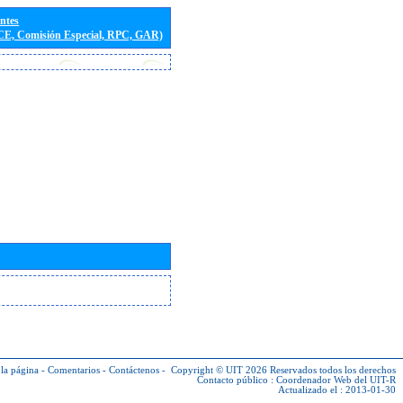
entes
(CE, Comisión Especial, RPC, GAR)
la página
-
Comentarios
-
Contáctenos
-
Copyright © UIT 2026
Reservados todos los derechos
Contacto público :
Coordenador Web del UIT-R
Actualizado el : 2013-01-30