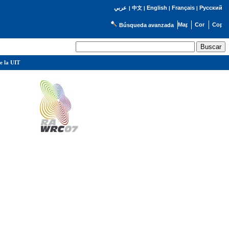
English
Français
Русский
عربي
|
中文
|
|
|
Búsqueda avanzada
e la UIT