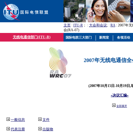
主页
:
ITU-R
； :
大会和会议
; :
RA
: 2007
会(RA-07)
无线电通信部门(ITU-R)
国际电联三大部门
新闻室
各项活动
2007年无线电通信全会(
(2007年10月15日-10月19日
«决议汇编»
全部展开
一般信息
文件
代表注册
出版物