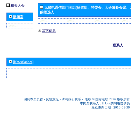
相关大会
无线电通信部门各组(研究组、特委会、大会筹备会议、
的候选人
新闻室
其它信息
联系人
[Newsflashes]
回到本页页首
-
反馈意见
-
请与我们联系
-
版权 © 国际电联 2026
版权所有
本网页联系人 :
ITU-R的网络协调员
最近更新日期 : 2013-01-30