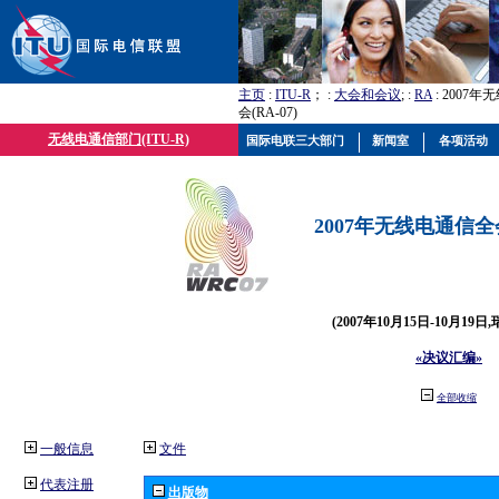
主页
:
ITU-R
； :
大会和会议
; :
RA
: 2007
会(RA-07)
无线电通信部门(ITU-R)
国际电联三大部门
新闻室
各项活动
2007年无线电通信全会(
(2007年10月15日-10月19日
«决议汇编»
全部收缩
一般信息
文件
代表注册
出版物