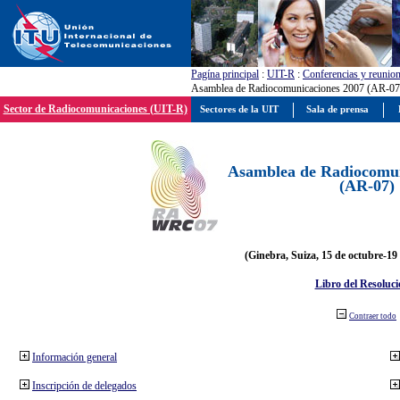
Pagína principal
:
UIT-R
:
Conferencias y reunio
Asamblea de Radiocomunicaciones 2007 (AR-07
Sector de Radiocomunicaciones (UIT-R)
Sectores de la UIT
Sala de prensa
Asamblea de Radiocomun
(AR-07)
(Ginebra, Suiza, 15 de octubre-19
Libro del Resoluci
Contraer todo
Información general
Inscripción de delegados