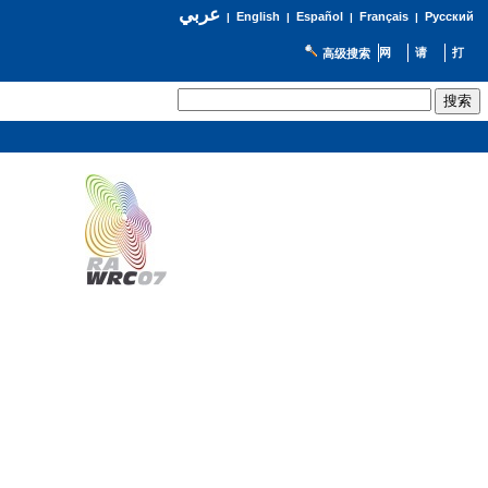
عربي
English
Español
Français
Русский
|
|
|
|
高级搜索