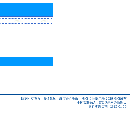
回到本页页首
-
反馈意见
-
请与我们联系
-
版权 © 国际电联 2026
版权所有
本网页联系人 :
ITU-R的网络协调员
最近更新日期 : 2013-01-30