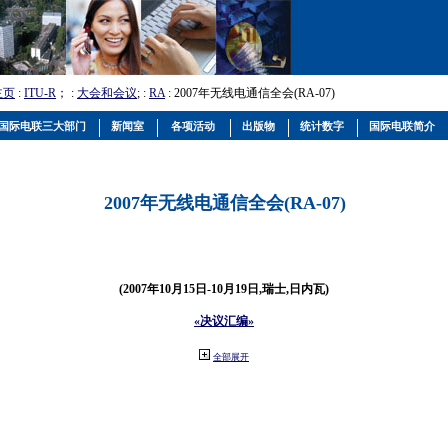
主页
:
ITU-R
； :
大会和会议
; :
RA
: 2007年无线电通信全会(RA-07)
国际电联三大部门
新闻室
各项活动
出版物
统计数字
国际电联简介
2007年无线电通信全会(RA-07)
(2007年10月15日-10月19日,瑞士,日内瓦)
«决议汇编»
全部展开