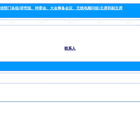
信部门各组(研究组、特委会、大会筹备会议、无线电顾问组)主席和副主席
联系人