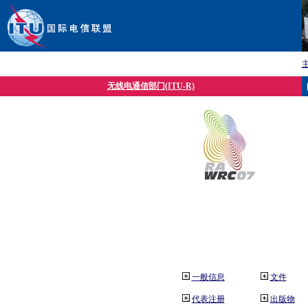
无线电通信部门(ITU-R)
一般信息
文件
代表注册
出版物