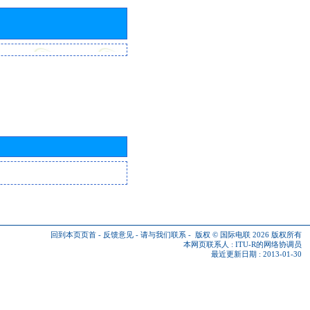
回到本页页首
-
反馈意见
-
请与我们联系
-
版权 © 国际电联 2026
版权所有
本网页联系人 :
ITU-R的网络协调员
最近更新日期 : 2013-01-30