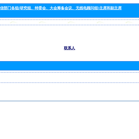
信部门各组(研究组、特委会、大会筹备会议、无线电顾问组)主席和副主席
联系人