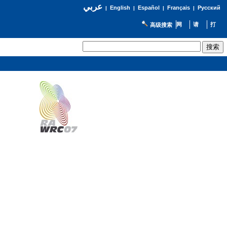
عربي
English
Español
Français
Русский
|
|
|
|
高级搜索