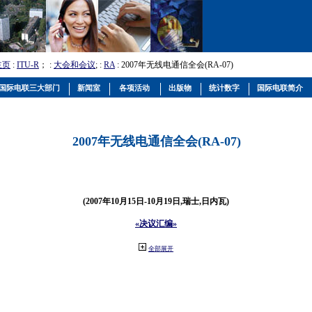
主页
:
ITU-R
； :
大会和会议
; :
RA
: 2007年无线电通信全会(RA-07)
国际电联三大部门
新闻室
各项活动
出版物
统计数字
国际电联简介
2007年无线电通信全会(RA-07)
(2007年10月15日-10月19日,瑞士,日内瓦)
«决议汇编»
全部展开