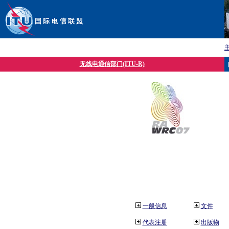
无线电通信部门(ITU-R)
一般信息
文件
代表注册
出版物