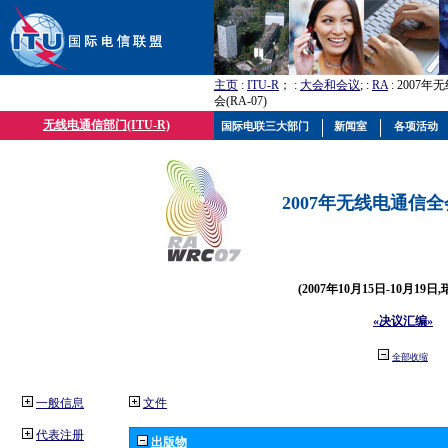
主页
:
ITU-R
； :
大会和会议
; :
RA
: 2007
会(RA-07)
无线电通信部门(ITU-R)
国际电联三大部门
新闻室
各项活动
2007年无线电通信全会(
(2007年10月15日-10月19日
«决议汇编»
全部收缩
一般信息
文件
代表注册
出版物