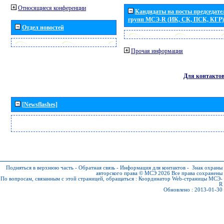
Относящиеся конференции
Кандидаты на посты председател
групп МСЭ-R (ИК, СК, ПСК, КГР)
Отдел новостей
Прочая информация
Для контакто
[Newsflashes]
Подняться в верхнюю часть
-
Обратная связь
-
Информация для контактов
-
Знак охраны
авторского права © МСЭ 2026
Все права сохранены
По вопросам, связанным с этой страницей, обращаться :
Координатор Web-страницы МСЭ-
R
Обновлено : 2013-01-30