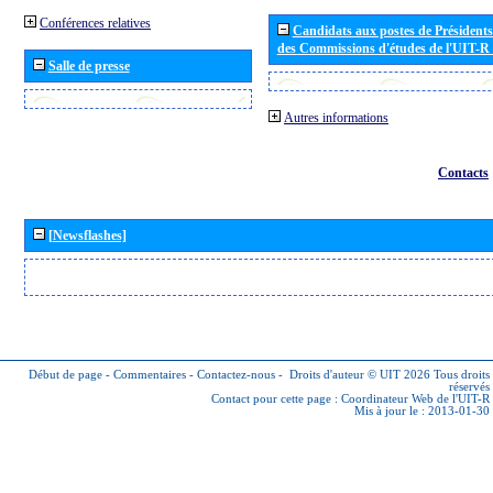
Conférences relatives
Candidats aux postes de Présidents 
des Commissions d'études de l'UIT-R
Salle de presse
Autres informations
Contacts
[Newsflashes]
Début de page
-
Commentaires
-
Contactez-nous
-
Droits d'auteur © UIT 2026
Tous droits
réservés
Contact pour cette page :
Coordinateur Web de l'UIT-R
Mis à jour le : 2013-01-30