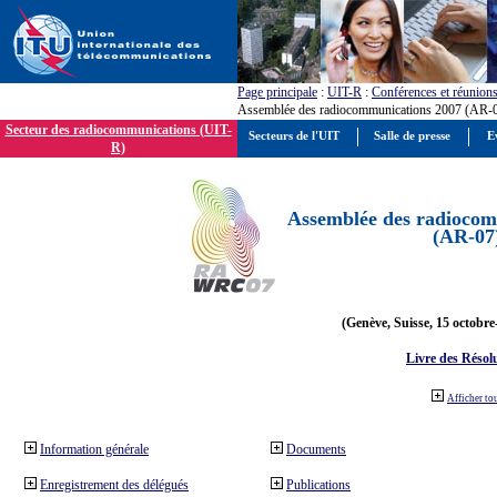
Page principale
:
UIT-R
:
Conférences et réunion
Assemblée des radiocommunications 2007 (AR-
Secteur des radiocommunications (UIT-
Secteurs de l'UIT
Salle de presse
E
R)
Assemblée des radiocom
(AR-07
(Genève, Suisse, 15 octobre
Livre des Résol
Afficher to
Information générale
Documents
Enregistrement des délégués
Publications