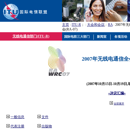
主页
:
ITU-R
； :
大会和会议
; :
RA
: 2007
会(RA-07)
无线电通信部门(ITU-R)
国际电联三大部门
新闻室
各项活动
2007年无线电通信全会(
(2007年10月15日-10月19日
«决议汇编»
全部展开
一般信息
文件
代表注册
出版物