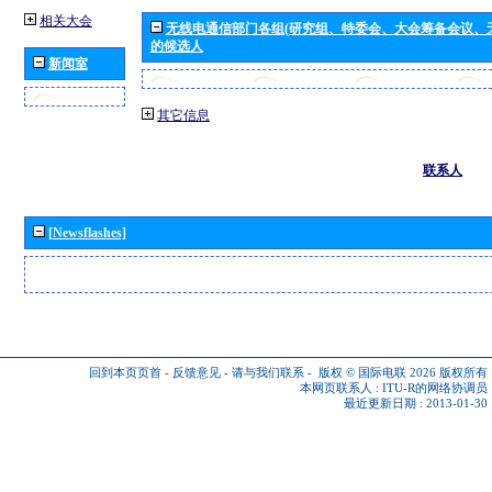
相关大会
无线电通信部门各组(研究组、特委会、大会筹备会议、
的候选人
新闻室
其它信息
联系人
[Newsflashes]
回到本页页首
-
反馈意见
-
请与我们联系
-
版权 © 国际电联 2026
版权所有
本网页联系人 :
ITU-R的网络协调员
最近更新日期 : 2013-01-30