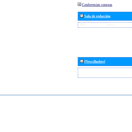
Conferencias conexas
Sala de redacción
[Newsflashes]