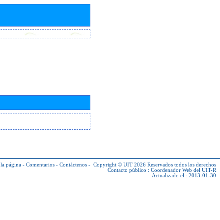
la página
-
Comentarios
-
Contáctenos
-
Copyright © UIT 2026
Reservados todos los derechos
Contacto público :
Coordenador Web del UIT-R
Actualizado el : 2013-01-30