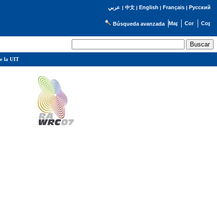
English
Français
Русский
عربي
|
中文
|
|
|
Búsqueda avanzada
e la UIT