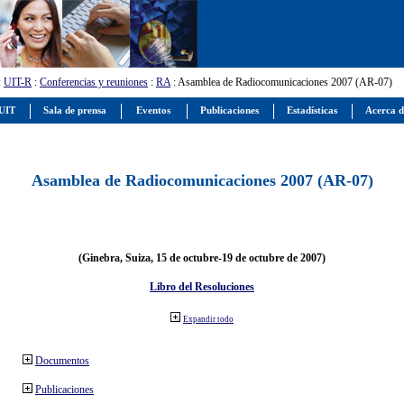
:
UIT-R
:
Conferencias y reuniones
:
RA
: Asamblea de Radiocomunicaciones 2007 (AR-07)
 UIT
Sala de prensa
Eventos
Publicaciones
Estadísticas
Acerca d
Asamblea de Radiocomunicaciones 2007 (AR-07)
(Ginebra, Suiza, 15 de octubre-19 de octubre de 2007)
Libro del Resoluciones
Expandir todo
Documentos
Publicaciones