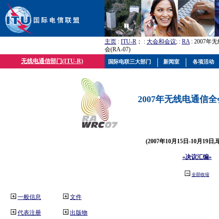
主页
:
ITU-R
； :
大会和会议
; :
RA
: 2007
会(RA-07)
无线电通信部门(ITU-R)
国际电联三大部门
新闻室
各项活动
2007年无线电通信全会(
(2007年10月15日-10月19日
«决议汇编»
全部收缩
一般信息
文件
代表注册
出版物