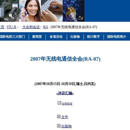
主页
:
ITU-R
； :
大会和会议
; :
RA
: 2007年无线电通信全会(RA-07)
国际电联三大部门
新闻室
各项活动
出版物
统计数字
国际电联简介
2007年无线电通信全会(RA-07)
(2007年10月15日-10月19日,瑞士,日内瓦)
«决议汇编»
全部收缩
文件
出版物