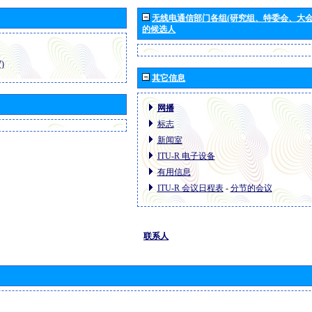
无线电通信部门各组(研究组、特委会、大
的候选人
)
其它信息
网播
标志
新闻室
ITU-R 电子设备
有用信息
ITU-R 会议日程表
-
分节的会议
联系人