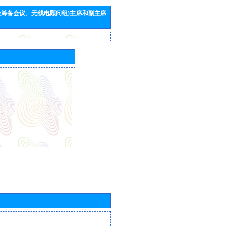
会筹备会议、无线电顾问组)主席和副主席