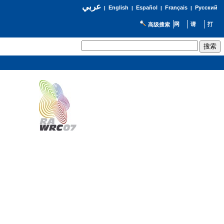
عربي
English
Español
Français
Русский
|
|
|
|
高级搜索