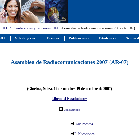
:
UIT-R
:
Conferencias y reuniones
:
RA
: Asamblea de Radiocomunicaciones 2007 (AR-07)
 UIT
Sala de prensa
Eventos
Publicaciones
Estadísticas
Acerca d
Asamblea de Radiocomunicaciones 2007 (AR-07)
(Ginebra, Suiza, 15 de octubre-19 de octubre de 2007)
Libro del Resoluciones
Contraer todo
Documentos
Publicaciones