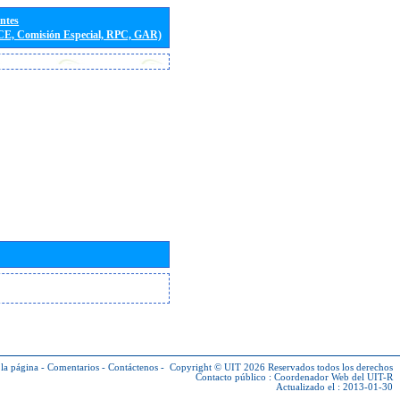
entes
(CE, Comisión Especial, RPC, GAR)
la página
-
Comentarios
-
Contáctenos
-
Copyright © UIT 2026
Reservados todos los derechos
Contacto público :
Coordenador Web del UIT-R
Actualizado el : 2013-01-30