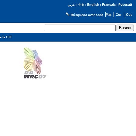
English
Français
Русский
عربي
|
中文
|
|
|
Búsqueda avanzada
e la UIT