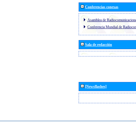
Conferencias conexas
Asamblea de Radiocomunicacion
Conferencia Mundial de Radioc
Sala de redacción
[Newsflashes]