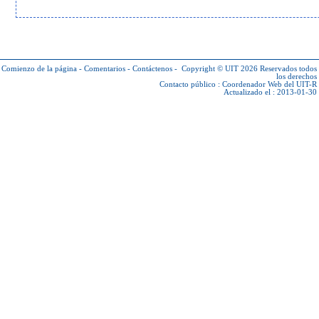
Comienzo de la página
-
Comentarios
-
Contáctenos
-
Copyright © UIT 2026
Reservados todos
los derechos
Contacto público :
Coordenador Web del UIT-R
Actualizado el : 2013-01-30