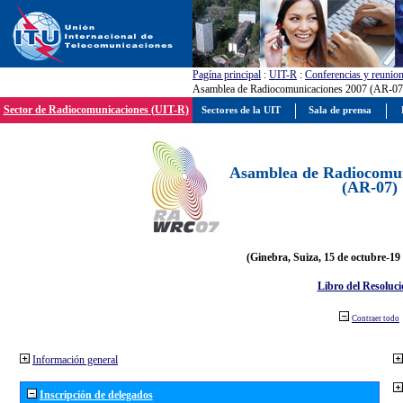
Pagína principal
:
UIT-R
:
Conferencias y reunio
Asamblea de Radiocomunicaciones 2007 (AR-07
Sector de Radiocomunicaciones (UIT-R)
Sectores de la UIT
Sala de prensa
Asamblea de Radiocomun
(AR-07)
(Ginebra, Suiza, 15 de octubre-19
Libro del Resoluci
Contraer todo
Información general
Inscripción de delegados