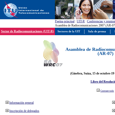
Pagína principal
:
UIT-R
:
Conferencias y reunio
Asamblea de Radiocomunicaciones 2007 (AR-07
Sector de Radiocomunicaciones (UIT-R)
Sectores de la UIT
Sala de prensa
Asamblea de Radiocomun
(AR-07)
(Ginebra, Suiza, 15 de octubre-19
Libro del Resoluci
Contraer todo
Información general
Inscripción de delegados