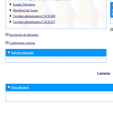
Estados Miembros
Miembros del Sector
Circulare administrativa CACE/404
Circulare administrativa CACE/427
Inscripción de delegados
Conferencias conexas
Sala de redacción
Contactos
[Newsflashes]