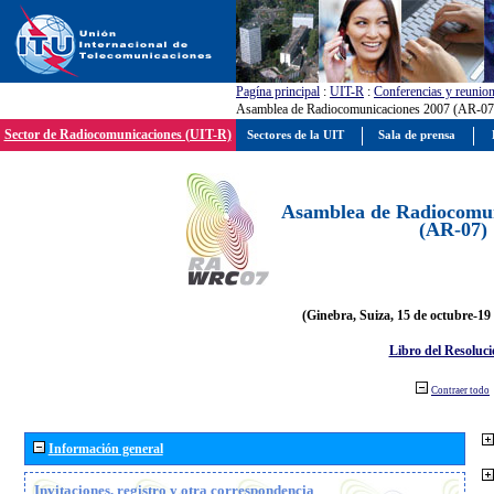
Pagína principal
:
UIT-R
:
Conferencias y reunio
Asamblea de Radiocomunicaciones 2007 (AR-07
Sector de Radiocomunicaciones (UIT-R)
Sectores de la UIT
Sala de prensa
Asamblea de Radiocomun
(AR-07)
(Ginebra, Suiza, 15 de octubre-19
Libro del Resoluci
Contraer todo
Información general
Invitaciones, registro y otra correspondencia