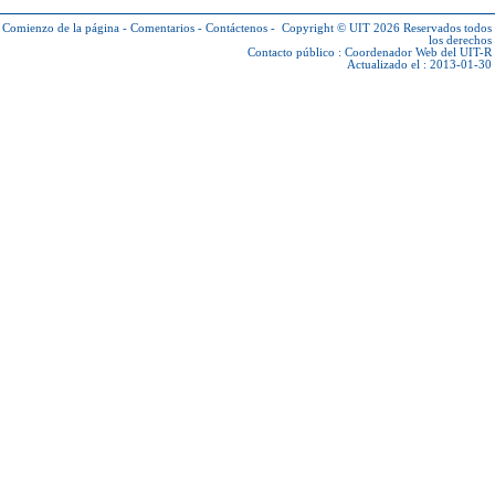
Comienzo de la página
-
Comentarios
-
Contáctenos
-
Copyright © UIT 2026
Reservados todos
los derechos
Contacto público :
Coordenador Web del UIT-R
Actualizado el : 2013-01-30