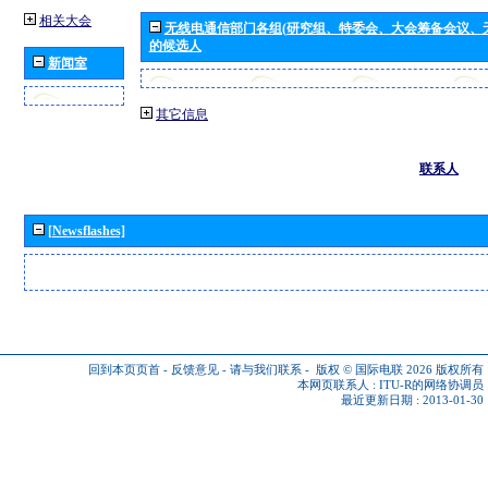
相关大会
无线电通信部门各组(研究组、特委会、大会筹备会议、
的候选人
新闻室
其它信息
联系人
[Newsflashes]
回到本页页首
-
反馈意见
-
请与我们联系
-
版权 © 国际电联 2026
版权所有
本网页联系人 :
ITU-R的网络协调员
最近更新日期 : 2013-01-30