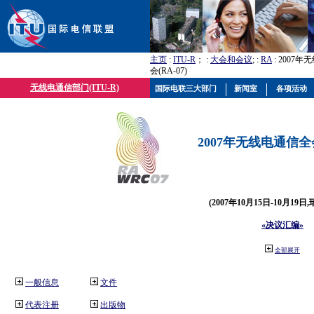
主页
:
ITU-R
； :
大会和会议
; :
RA
: 2007
会(RA-07)
无线电通信部门(ITU-R)
国际电联三大部门
新闻室
各项活动
2007年无线电通信全会(
(2007年10月15日-10月19日
«决议汇编»
全部展开
一般信息
文件
代表注册
出版物