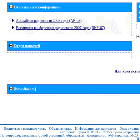
Относящиеся конференции
Ассамблея радиосвязи 2003 года (АР-03)
Всемирная конференция радиосвязи 2007 года (ВКР-07)
Отдел новостей
Для контакто
[Newsflashes]
Подняться в верхнюю часть
-
Обратная связь
-
Информация для контактов
-
Знак охраны
авторского права © МСЭ 2026
Все права сохранены
По вопросам, связанным с этой страницей, обращаться :
Координатор Web-страницы МСЭ-
R