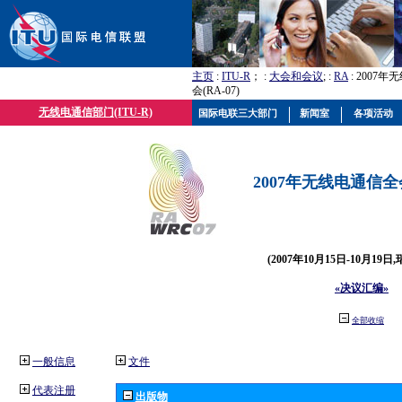
主页
:
ITU-R
； :
大会和会议
; :
RA
: 2007
会(RA-07)
无线电通信部门(ITU-R)
国际电联三大部门
新闻室
各项活动
2007年无线电通信全会(
(2007年10月15日-10月19日
«决议汇编»
全部收缩
一般信息
文件
代表注册
出版物