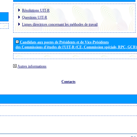
Résolutions UIT-R
Questions UIT-R
Lignes directrices concernant les méthodes de travail
Candidats aux postes de Présidents et de Vice-Présidents
des Commissions d'études de l'UIT-R (CE, Commission spéciale, RPC, GCR)
Autres informations
Contacts