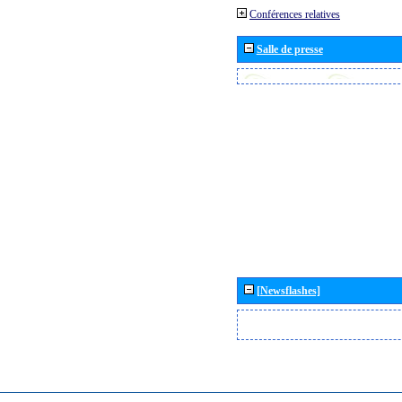
Conférences relatives
Salle de presse
[Newsflashes]