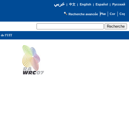
عربي
English
Español
Русский
|
中文
|
|
|
Recherche avancée
 de l'UIT