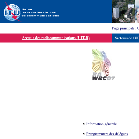
Page principale
:
Secteur des radiocommunications (UIT-R)
Secteurs de l'U
Information générale
Enregistrement des délégués