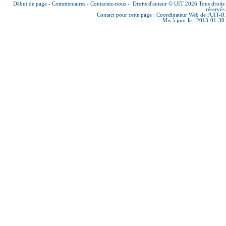
Début de page
-
Commentaires
-
Contactez-nous
-
Droits d'auteur © UIT 2026
Tous droits
réservés
Contact pour cette page :
Coordinateur Web de l'UIT-R
Mis à jour le : 2013-01-30