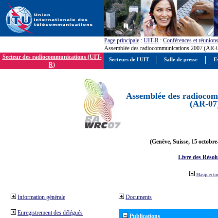
Page principale
:
UIT-R
:
Conférences et réunion
Assemblée des radiocommunications 2007 (AR-
Secteur des radiocommunications (UIT-
Secteurs de l'UIT
Salle de presse
E
R)
Assemblée des radiocom
(AR-07
(Genève, Suisse, 15 octobre
Livre des Résol
Masquer to
Information générale
Documents
Enregistrement des délégués
Publications