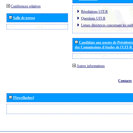
Conférences relatives
Résolutions UIT-R
Salle de presse
Questions UIT-R
Lignes directrices concernant les mét
Candidats aux postes de Présidents 
des Commissions d'études de l'UIT-R
Autres informations
Contacts
[Newsflashes]