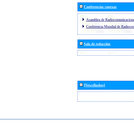
Conferencias conexas
Asamblea de Radiocomunicacion
Conferencia Mundial de Radioc
Sala de redacción
[Newsflashes]