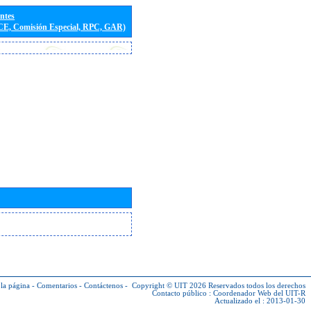
entes
(CE, Comisión Especial, RPC, GAR)
la página
-
Comentarios
-
Contáctenos
-
Copyright © UIT 2026
Reservados todos los derechos
Contacto público :
Coordenador Web del UIT-R
Actualizado el : 2013-01-30