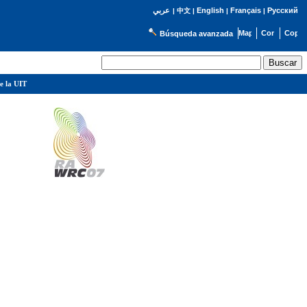
English
Français
Русский
عربي
|
中文
|
|
|
Búsqueda avanzada
e la UIT