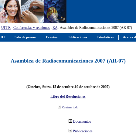
:
UIT-R
:
Conferencias y reuniones
:
RA
: Asamblea de Radiocomunicaciones 2007 (AR-07)
 UIT
Sala de prensa
Eventos
Publicaciones
Estadísticas
Acerca d
Asamblea de Radiocomunicaciones 2007 (AR-07)
(Ginebra, Suiza, 15 de octubre-19 de octubre de 2007)
Libro del Resoluciones
Contraer todo
Documentos
Publicaciones