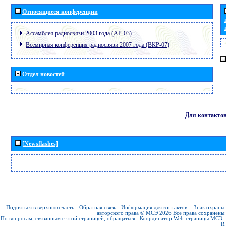
Относящиеся конференции
Ассамблея радиосвязи 2003 года (АР-03)
Всемирная конференция радиосвязи 2007 года (ВКР-07)
Отдел новостей
Для контакто
[Newsflashes]
Подняться в верхнюю часть
-
Обратная связь
-
Информация для контактов
-
Знак охраны
авторского права © МСЭ 2026
Все права сохранены
По вопросам, связанным с этой страницей, обращаться :
Координатор Web-страницы МСЭ-
R