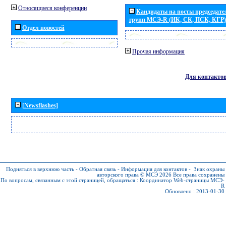
Относящиеся конференции
Кандидаты на посты председател
групп МСЭ-R (ИК, СК, ПСК, КГР)
Отдел новостей
Прочая информация
Для контакто
[Newsflashes]
Подняться в верхнюю часть
-
Обратная связь
-
Информация для контактов
-
Знак охраны
авторского права © МСЭ 2026
Все права сохранены
По вопросам, связанным с этой страницей, обращаться :
Координатор Web-страницы МСЭ-
R
Обновлено : 2013-01-30