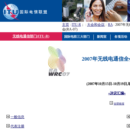
主页
:
ITU-R
； :
大会和会议
; :
RA
: 2007
会(RA-07)
无线电通信部门(ITU-R)
国际电联三大部门
新闻室
各项活动
2007年无线电通信全会(
(2007年10月15日-10月19日
«决议汇编»
全部收缩
一般信息
代表注册