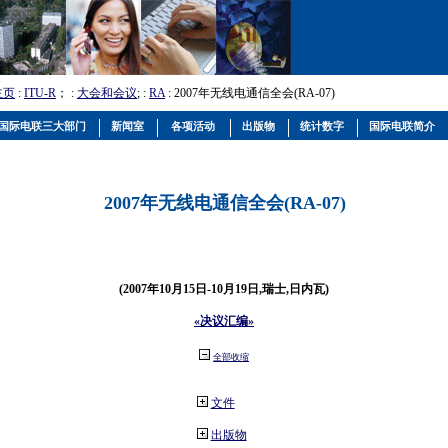
主页
:
ITU-R
； :
大会和会议
; :
RA
: 2007年无线电通信全会(RA-07)
国际电联三大部门
新闻室
各项活动
出版物
统计数字
国际电联简介
2007年无线电通信全会(RA-07)
(2007年10月15日-10月19日,瑞士,日内瓦)
«决议汇编»
全部收缩
文件
出版物