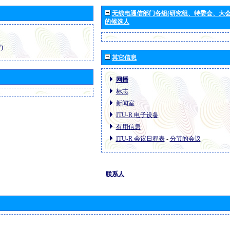
无线电通信部门各组(研究组、特委会、大
的候选人
)
其它信息
网播
标志
新闻室
ITU-R 电子设备
有用信息
ITU-R 会议日程表
-
分节的会议
联系人