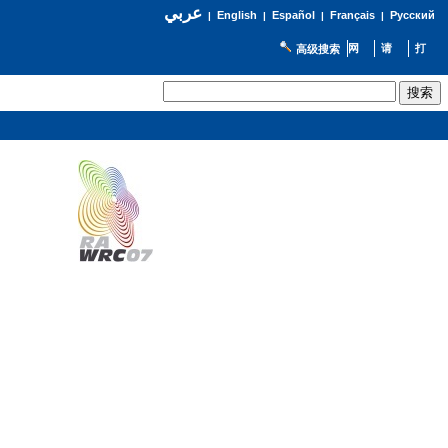
عربي
English
Español
Français
Русский
|
|
|
|
高级搜索