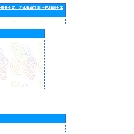
会筹备会议、无线电顾问组)主席和副主席