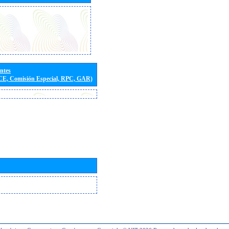
entes
(CE, Comisión Especial, RPC, GAR)