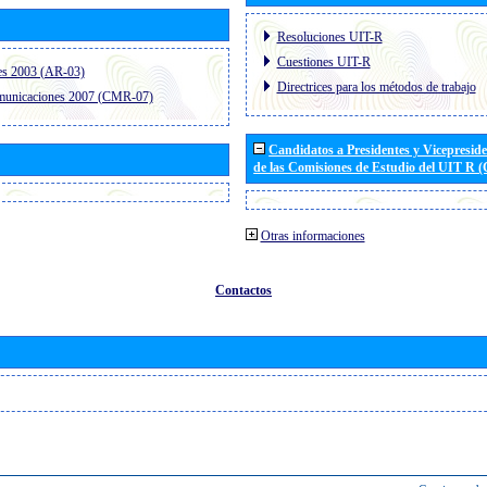
Resoluciones UIT-R
Cuestiones UIT-R
es 2003 (AR-03)
Directrices para los métodos de trabajo
omunicaciones 2007 (CMR-07)
Candidatos a Presidentes y Vicepresid
de las Comisiones de Estudio del UIT R 
Otras informaciones
Contactos