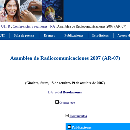
:
UIT-R
:
Conferencias y reuniones
:
RA
: Asamblea de Radiocomunicaciones 2007 (AR-07)
 UIT
Sala de prensa
Eventos
Publicaciones
Estadísticas
Acerca d
Asamblea de Radiocomunicaciones 2007 (AR-07)
(Ginebra, Suiza, 15 de octubre-19 de octubre de 2007)
Libro del Resoluciones
Contraer todo
Documentos
Publicaciones