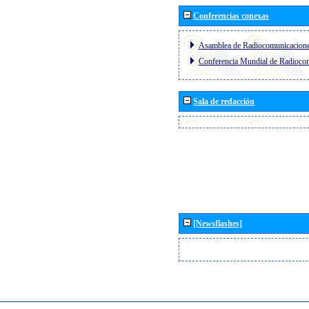
Conferencias conexas
Asamblea de Radiocomunicacion
Conferencia Mundial de Radioc
Sala de redacción
[Newsflashes]