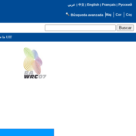
English
Français
Русский
عربي
|
中文
|
|
|
Búsqueda avanzada
e la UIT