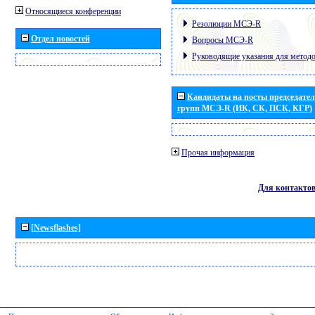
Относящиеся конференции
Резолюции МСЭ-R
Отдел новостей
Вопросы МСЭ-R
Руководящие указания для метод
Кандидаты на посты председател
групп МСЭ-R (ИК, СК, ПСК, КГР)
Прочая информация
Для контакто
[Newsflashes]