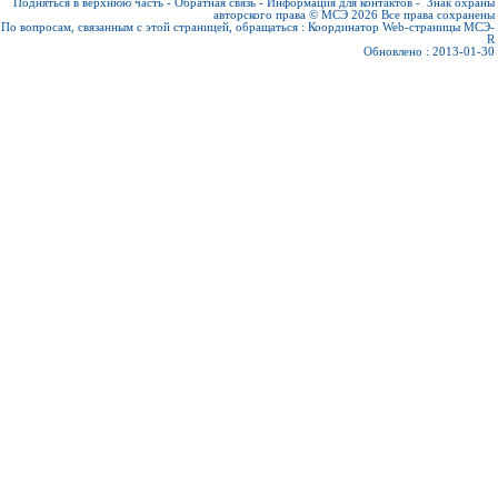
Подняться в верхнюю часть
-
Обратная связь
-
Информация для контактов
-
Знак охраны
авторского права © МСЭ 2026
Все права сохранены
По вопросам, связанным с этой страницей, обращаться :
Координатор Web-страницы МСЭ-
R
Обновлено : 2013-01-30