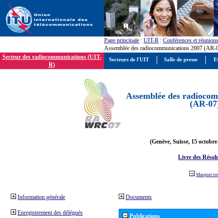
Page principale
:
UIT-R
:
Conférences et réunion
Assemblée des radiocommunications 2007 (AR-
Secteur des radiocommunications (UIT-
Secteurs de l'UIT
Salle de presse
E
R)
Assemblée des radiocom
(AR-07
(Genève, Suisse, 15 octobre
Livre des Résol
Masquer to
Information générale
Documents
Enregistrement des délégués
Publications