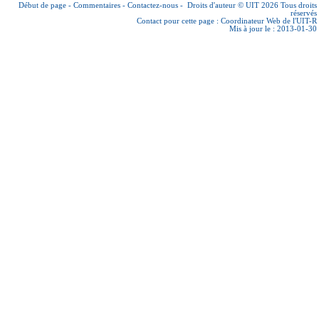
Début de page
-
Commentaires
-
Contactez-nous
-
Droits d'auteur © UIT 2026
Tous droits
réservés
Contact pour cette page :
Coordinateur Web de l'UIT-R
Mis à jour le : 2013-01-30