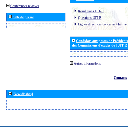
Conférences relatives
Résolutions UIT-R
Salle de presse
Questions UIT-R
Lignes directrices concernant les mét
Candidats aux postes de Présidents 
des Commissions d'études de l'UIT-R
Autres informations
Contacts
[Newsflashes]