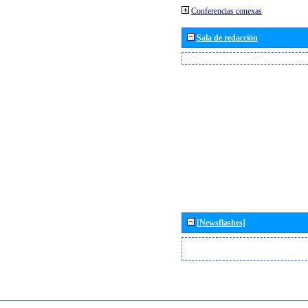
Conferencias conexas
Sala de redacción
[Newsflashes]