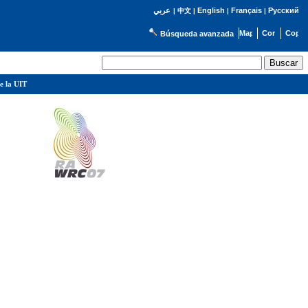
English
Français
Русский
عربي
|
中文
|
|
|
Búsqueda avanzada
e la UIT