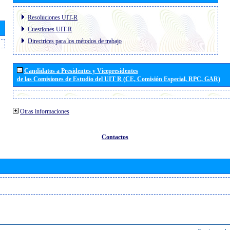
Resoluciones UIT-R
Cuestiones UIT-R
Directrices para los métodos de trabajo
Candidatos a Presidentes y Vicepresidentes
de las Comisiones de Estudio del UIT R (CE, Comisión Especial, RPC, GAR)
Otras informaciones
Contactos