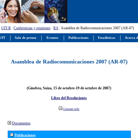
:
UIT-R
:
Conferencias y reuniones
:
RA
: Asamblea de Radiocomunicaciones 2007 (AR-07)
 UIT
Sala de prensa
Eventos
Publicaciones
Estadísticas
Acerca d
Asamblea de Radiocomunicaciones 2007 (AR-07)
(Ginebra, Suiza, 15 de octubre-19 de octubre de 2007)
Libro del Resoluciones
Contraer todo
Documentos
Publicaciones