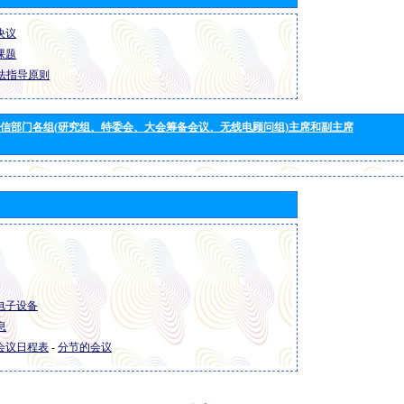
 决议
 课题
法指导原则
信部门各组(研究组、特委会、大会筹备会议、无线电顾问组)主席和副主席
R 电子设备
息
R 会议日程表
-
分节的会议