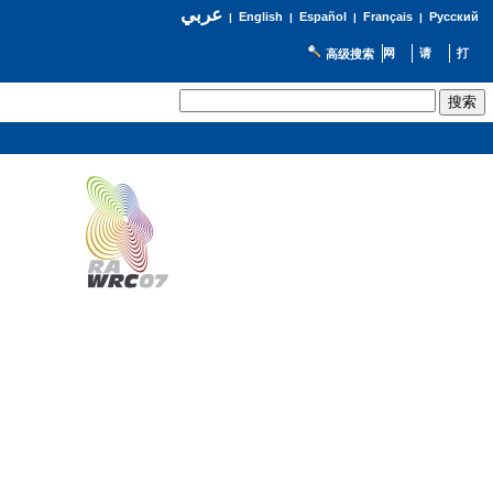
عربي
English
Español
Français
Русский
|
|
|
|
高级搜索