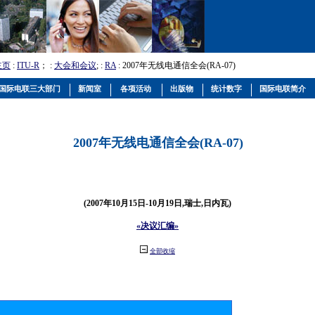
主页
:
ITU-R
； :
大会和会议
; :
RA
: 2007年无线电通信全会(RA-07)
国际电联三大部门
新闻室
各项活动
出版物
统计数字
国际电联简介
2007年无线电通信全会(RA-07)
(2007年10月15日-10月19日,瑞士,日内瓦)
«决议汇编»
全部收缩