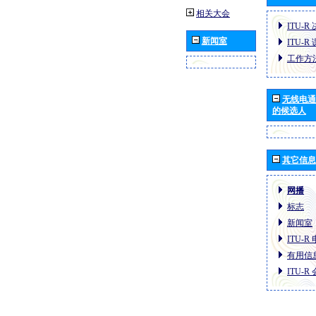
相关大会
ITU-R
新闻室
ITU-R
工作方
无线电通
的候选人
其它信息
网播
标志
新闻室
ITU-
有用信
ITU-