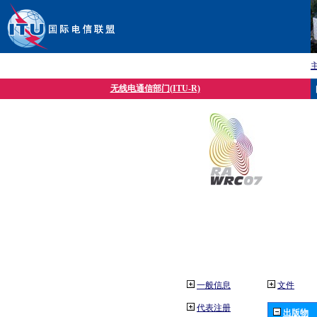
无线电通信部门(ITU-R)
一般信息
文件
代表注册
出版物