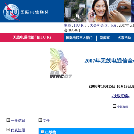
主页
:
ITU-R
； :
大会和会议
; :
RA
: 2007
会(RA-07)
无线电通信部门(ITU-R)
国际电联三大部门
新闻室
各项活动
2007年无线电通信全会(
(2007年10月15日-10月19日
«决议汇编»
全部收缩
一般信息
文件
代表注册
出版物