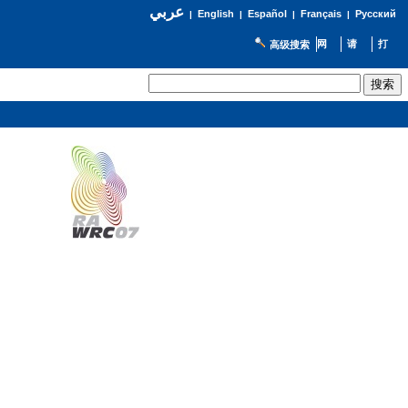
عربي
English
Español
Français
Русский
|
|
|
|
高级搜索