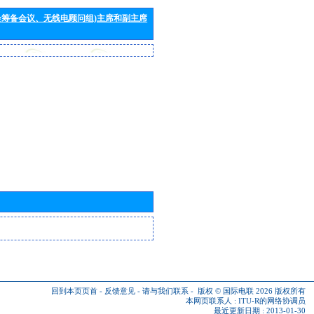
会筹备会议、无线电顾问组)主席和副主席
回到本页页首
-
反馈意见
-
请与我们联系
-
版权 © 国际电联 2026
版权所有
本网页联系人 :
ITU-R的网络协调员
最近更新日期 : 2013-01-30