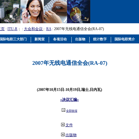
主页
:
ITU-R
； :
大会和会议
; :
RA
: 2007年无线电通信全会(RA-07)
国际电联三大部门
新闻室
各项活动
出版物
统计数字
国际电联简介
2007年无线电通信全会(RA-07)
(2007年10月15日-10月19日,瑞士,日内瓦)
«决议汇编»
全部收缩
文件
出版物