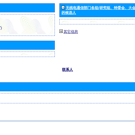
无线电通信部门各组(研究组、特委会、大
的候选人
)
其它信息
联系人