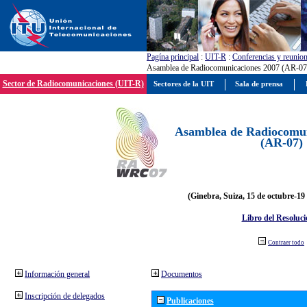
Pagína principal
:
UIT-R
:
Conferencias y reunio
Asamblea de Radiocomunicaciones 2007 (AR-07
Sector de Radiocomunicaciones (UIT-R)
Sectores de la UIT
Sala de prensa
Asamblea de Radiocomun
(AR-07)
(Ginebra, Suiza, 15 de octubre-19
Libro del Resoluci
Contraer todo
Información general
Documentos
Inscripción de delegados
Publicaciones