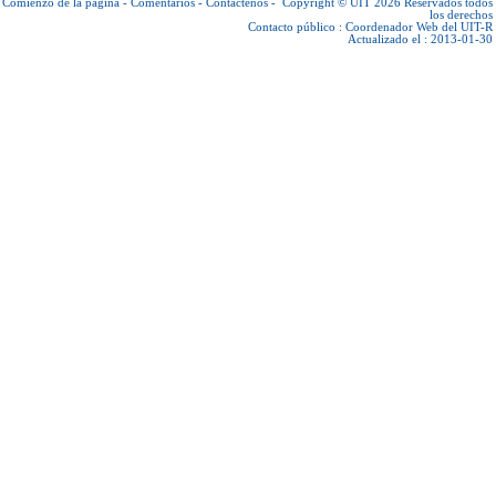
Comienzo de la página
-
Comentarios
-
Contáctenos
-
Copyright © UIT 2026
Reservados todos
los derechos
Contacto público :
Coordenador Web del UIT-R
Actualizado el : 2013-01-30