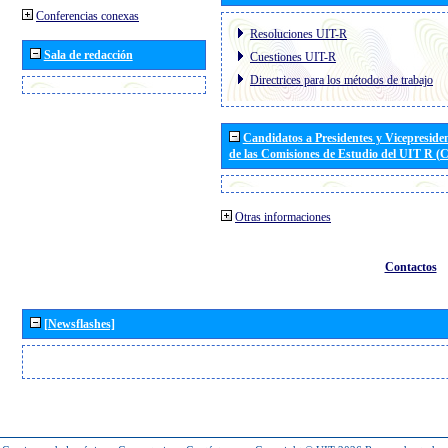
Conferencias conexas
Resoluciones UIT-R
Sala de redacción
Cuestiones UIT-R
Directrices para los métodos de trabajo
Candidatos a Presidentes y Vicepreside
de las Comisiones de Estudio del UIT R 
Otras informaciones
Contactos
[Newsflashes]