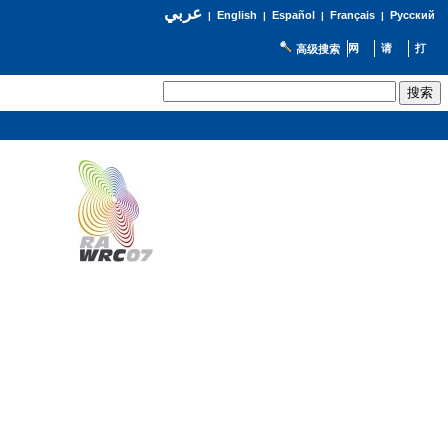
عربي
English
Español
Français
Русский
|
|
|
|
高级搜索