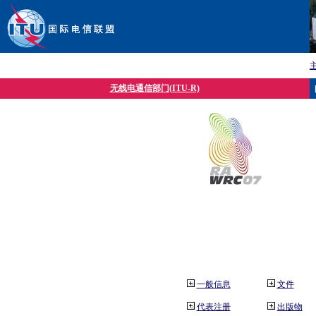
无线电通信部门(ITU-R)
一般信息
文件
代表注册
出版物