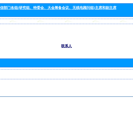
信部门各组(研究组、特委会、大会筹备会议、无线电顾问组)主席和副主席
联系人