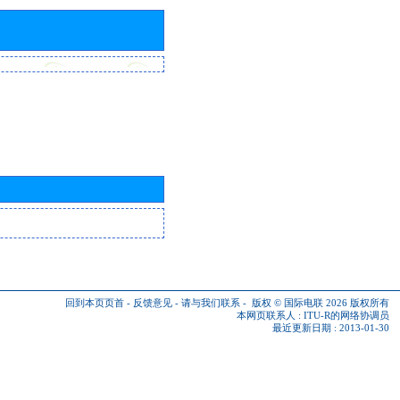
回到本页页首
-
反馈意见
-
请与我们联系
-
版权 © 国际电联 2026
版权所有
本网页联系人 :
ITU-R的网络协调员
最近更新日期 : 2013-01-30