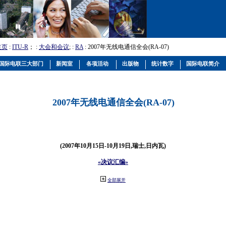
主页
:
ITU-R
； :
大会和会议
; :
RA
: 2007年无线电通信全会(RA-07)
国际电联三大部门
新闻室
各项活动
出版物
统计数字
国际电联简介
2007年无线电通信全会(RA-07)
(2007年10月15日-10月19日,瑞士,日内瓦)
«决议汇编»
全部展开