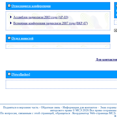
Относящиеся конференции
Ассамблея радиосвязи 2003 года (АР-03)
Всемирная конференция радиосвязи 2007 года (ВКР-07)
Отдел новостей
Для контакто
[Newsflashes]
Подняться в верхнюю часть
-
Обратная связь
-
Информация для контактов
-
Знак охраны
авторского права © МСЭ 2026
Все права сохранены
По вопросам, связанным с этой страницей, обращаться :
Координатор Web-страницы МСЭ-
R