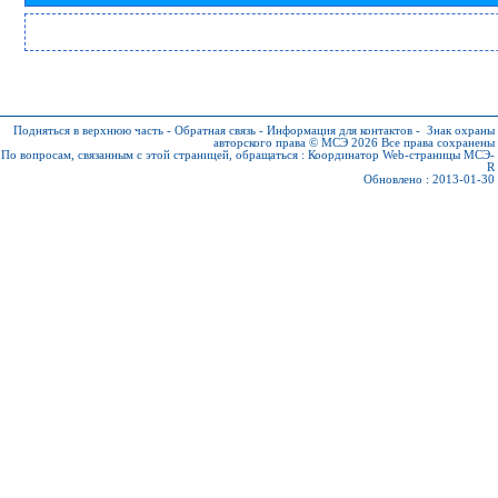
Подняться в верхнюю часть
-
Обратная связь
-
Информация для контактов
-
Знак охраны
авторского права © МСЭ 2026
Все права сохранены
По вопросам, связанным с этой страницей, обращаться :
Координатор Web-страницы МСЭ-
R
Обновлено : 2013-01-30