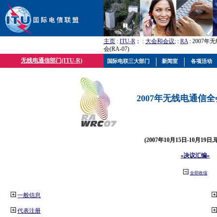
主页
:
ITU-R
； :
大会和会议
; :
RA
: 2007
会(RA-07)
无线电通信部门(ITU-R)
国际电联三大部门
新闻室
各项活动
2007年无线电通信全会(
(2007年10月15日-10月19日
«决议汇编»
全部收缩
一般信息
代表注册