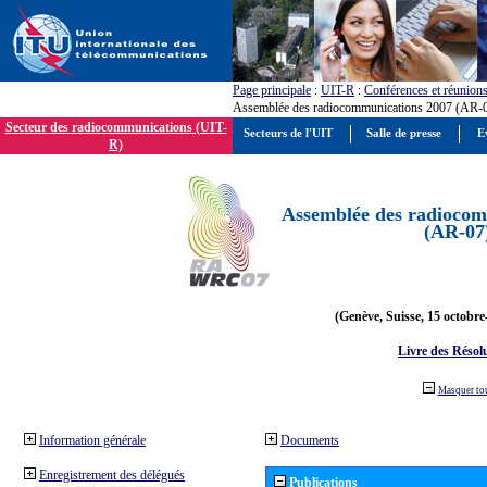
Page principale
:
UIT-R
:
Conférences et réunion
Assemblée des radiocommunications 2007 (AR-
Secteur des radiocommunications (UIT-
Secteurs de l'UIT
Salle de presse
E
R)
Assemblée des radiocom
(AR-07
(Genève, Suisse, 15 octobre
Livre des Résol
Masquer to
Information générale
Documents
Enregistrement des délégués
Publications