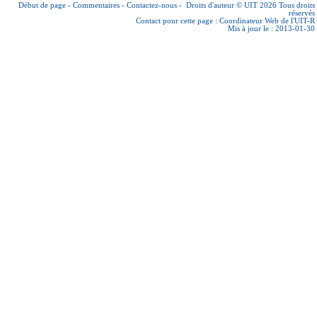
Début de page
-
Commentaires
-
Contactez-nous
-
Droits d'auteur © UIT 2026
Tous droits
réservés
Contact pour cette page :
Coordinateur Web de l'UIT-R
Mis à jour le : 2013-01-30