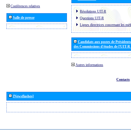
Conférences relatives
Résolutions UIT-R
Salle de presse
Questions UIT-R
Lignes directrices concernant les mét
Candidats aux postes de Présidents 
des Commissions d'études de l'UIT-R
Autres informations
Contacts
[Newsflashes]