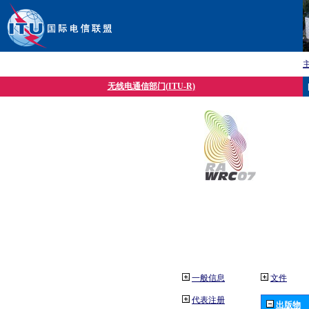
无线电通信部门(ITU-R)
一般信息
文件
代表注册
出版物