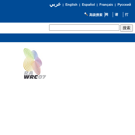
عربي
English
Español
Français
Русский
|
|
|
|
高级搜索