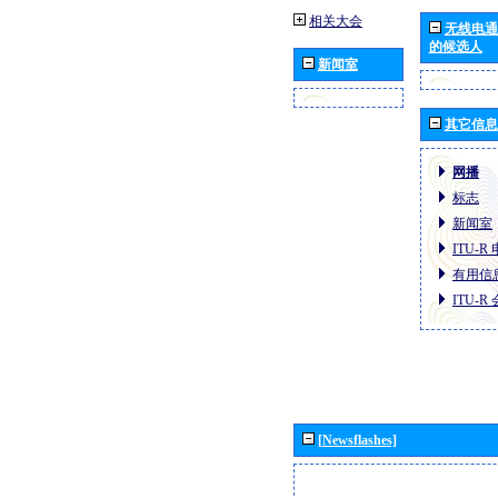
相关大会
无线电通
的候选人
新闻室
其它信息
网播
标志
新闻室
ITU-
有用信
ITU-
[Newsflashes]