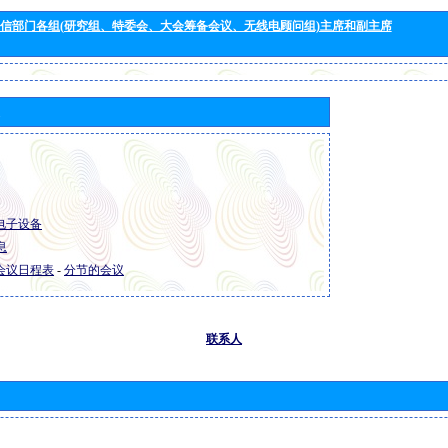
信部门各组(研究组、特委会、大会筹备会议、无线电顾问组)主席和副主席
R 电子设备
息
R 会议日程表
-
分节的会议
联系人