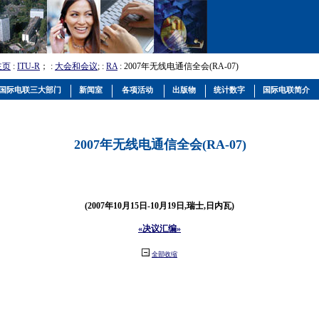
主页
:
ITU-R
； :
大会和会议
; :
RA
: 2007年无线电通信全会(RA-07)
国际电联三大部门
新闻室
各项活动
出版物
统计数字
国际电联简介
2007年无线电通信全会(RA-07)
(2007年10月15日-10月19日,瑞士,日内瓦)
«决议汇编»
全部收缩