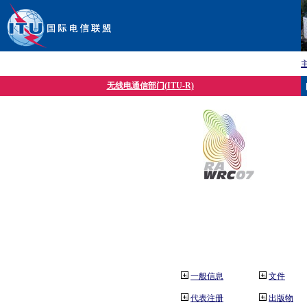
无线电通信部门(ITU-R)
一般信息
文件
代表注册
出版物