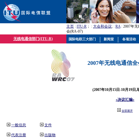
主页
:
ITU-R
； :
大会和会议
; :
RA
: 2007
会(RA-07)
无线电通信部门(ITU-R)
国际电联三大部门
新闻室
各项活动
2007年无线电通信全会(
(2007年10月15日-10月19日
«决议汇编»
全部展开
一般信息
文件
代表注册
出版物