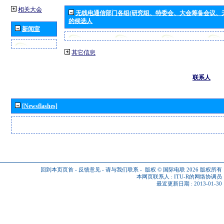
相关大会
无线电通信部门各组(研究组、特委会、大会筹备会议、
的候选人
新闻室
其它信息
联系人
[Newsflashes]
回到本页页首
-
反馈意见
-
请与我们联系
-
版权 © 国际电联 2026
版权所有
本网页联系人 :
ITU-R的网络协调员
最近更新日期 : 2013-01-30